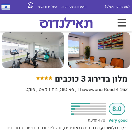
למה להזמין אצלנו?
חופשות משפחתיות
טיולי ירח דבש
מלון בדירוג 3 כוכבים
162 4 Thawewong Road , פא טונג, מחוז קאטו, פוקט
8.0
Very good
|
470 הדעת
מלון מלוטש עם חדרים מאופקים, נוף לים וחדר כושר, בתוספת