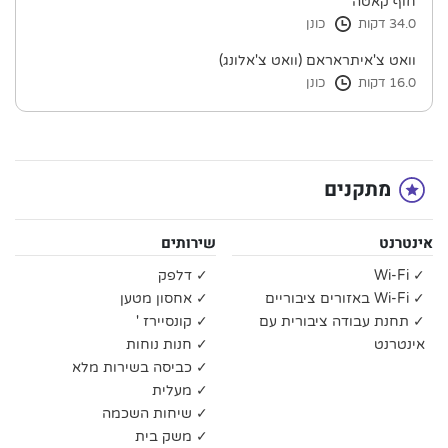
חוף קאטה
34.0 דקות
כונן
וואט צ'איתראראם (וואט צ'אלונג)
16.0 דקות
כונן
מתקנים
אינטרנט
שירותים
✓ Wi-Fi
✓ דלפק
✓ Wi-Fi באזורים ציבוריים
✓ אחסון מטען
✓ תחנת עבודה ציבורית עם
✓ קונסיירז '
אינטרנט
✓ חנות נוחות
✓ כביסה בשירות מלא
✓ מעלית
✓ שיחות השכמה
✓ משק בית