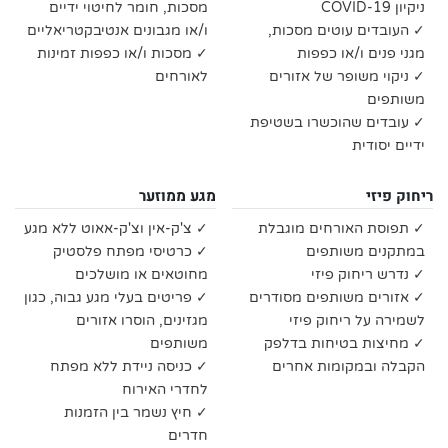
ניקיון COVID-19
מסכות, חומר לחיטוי ידיים
✓ העובדים עוטים מסכות,
ו/או מגבונים אנטיבקטריאליים
מגני פנים ו/או כפפות
✓ מסכות ו/או כפפות זמינות
✓ ניקוי משופר של אזורים
לאורחים
משותפים
✓ עובדים שהוכשרו בשטיפת
ידיים יסודית
ריחוק פיזי
מגע ממוזער
✓ תפוסת האורחים מוגבלת
✓ צ'ק-אין וצ'ק-אאוט ללא מגע
במתקנים משותפים
✓ כרטיסי מפתח פלסטיק
✓ נדרש ריחוק פיזי
מחוטאים או מושלכים
✓ אזורים משותפים מסודרים
✓ פריטים בעלי מגע גבוה, כגון
לשמירה על ריחוק פיזי
מגזינים, הוסרו אזורים
✓ מחיצות בטיחות בדלפק
משותפים
הקבלה ובמקומות אחרים
✓ כניסה ניידת ללא מפתח
לחדרי האירוח
✓ חיץ נשמר בין הזמנות
חדרים