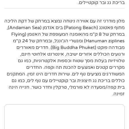
בריכת גג ובר קוקטיילים.
מלון מודרני זה עם אווירה נינוחה נמצא במרחק של דקת הליכה
מחוף פאטונג (Patong Beach) בים אנדמן (Andaman Sea),
במרחק של 8 ק"מ מהאומגה המעופפת של האנומן (Flying
Hanuman ziplines) ומגשרי הג'ונגל, ובמרחק של 24 ק"מ
מבודהה פוקט (Big Buddha Phuket). חדרים מאווררים
ורגועים הכוללים אזורים ישיבה, אינטרנט אלחוטי חינם,
טלוויזיות בעלות מסך שטוח וכספות אלקטרוניות, כמו גם
מקררים קטנים ואמצעים להכנת תה וקפה. החדרים
המשודרגים מציעים נוף לים. שירות חדרים הינו זמין. המתקנים
כוללים בריכת גג חיצונית ובר קוקטיילים עם נוף לים, כמו גם
בית קפה/מסעדה לא פורמלי, טרקלין וחדר כושר. חנייה הינה
זמינה.