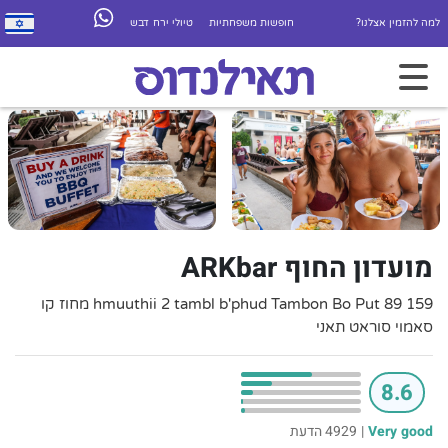
למה להזמין אצלנו?
חופשות משפחתיות
טיולי ירח דבש
מועדון החוף ARKbar
159 89 hmuuthii 2 tambl b'phud Tambon Bo Put מחוז קו
סאמוי סוראט תאני
8.6
Very good
|
4929 הדעת