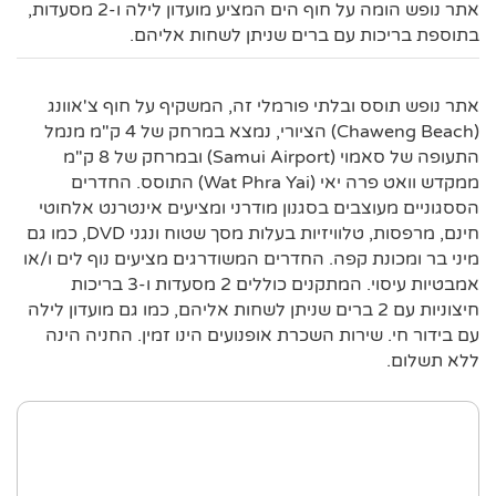
אתר נופש הומה על חוף הים המציע מועדון לילה ו-2 מסעדות,
בתוספת בריכות עם ברים שניתן לשחות אליהם.
אתר נופש תוסס ובלתי פורמלי זה, המשקיף על חוף צ'אוונג
(Chaweng Beach) הציורי, נמצא במרחק של 4 ק"מ מנמל
התעופה של סאמוי (Samui Airport) ובמרחק של 8 ק"מ
ממקדש וואט פרה יאי (Wat Phra Yai) התוסס. החדרים
הססגוניים מעוצבים בסגנון מודרני ומציעים אינטרנט אלחוטי
חינם, מרפסות, טלוויזיות בעלות מסך שטוח ונגני DVD, כמו גם
מיני בר ומכונת קפה. החדרים המשודרגים מציעים נוף לים ו/או
אמבטיות עיסוי. המתקנים כוללים 2 מסעדות ו-3 בריכות
חיצוניות עם 2 ברים שניתן לשחות אליהם, כמו גם מועדון לילה
עם בידור חי. שירות השכרת אופנועים הינו זמין. החניה הינה
ללא תשלום.