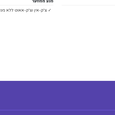
מגע ממוזער
✓ צ'ק-אין וצ'ק-אאוט ללא מגע