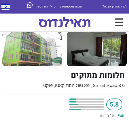
למה להזמין אצלנו?
חופשות משפחתיות
טיולי ירח דבש
חלומות מתוקים
6 3 Sirirat Road , פא טונג מחוז קאטו, פוקט
5.8
Fair
|
15 הדעת