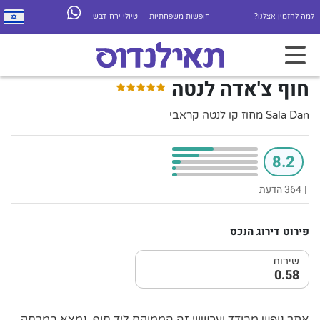
למה להזמין אצלנו?
חופשות משפחתיות
טיולי ירח דבש
חוף צ'אדה לנטה
Sala Dan מחוז קו לנטה קראבי
8.2
|
364 הדעת
פירוט דירוג הנכס
שירות
0.58
אתר נופש מבודד ועכשווי זה הממוקם ליד חוף, נמצא במרחק