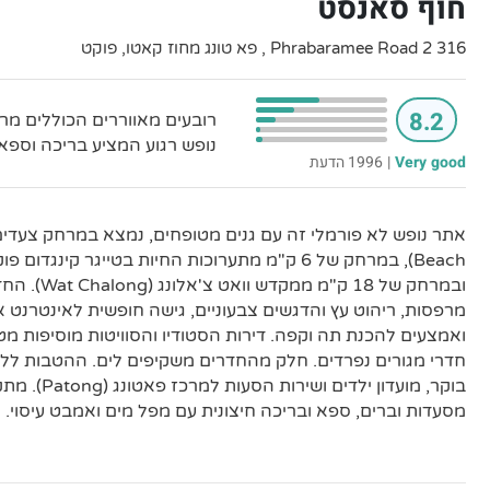
חוף סאנסט
316 2 Phrabaramee Road , פא טונג מחוז קאטו, פוקט
8.2
רובעים מאווררים הכוללים מרפ
נופש רגוע המציע בריכה וספא.
Very good
|
1996 הדעת
ובמרחק של 18 ק
מרפסות, ריהוט עץ והדגשים צבעוניים, גישה חופשית לאינטרנט אלחו
ואמצעים להכנת תה וקפה. דירות הסטודיו והסוויטות מוסיפות מט
חדרי מגורים נפרדים. חלק מהחדרים משקיפים לים. ההטבות ללא
בוקר, מועדון יל
מסעדות וברים, ספא ובריכה חיצונית עם מפל מים ואמבט עיסוי.