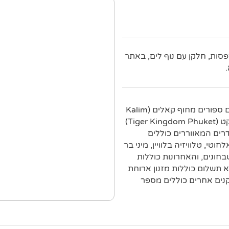
סות, חלקן עם נוף לים, באתר
אתר נופש לא פורמלי זה עם גנים מטופחים, נמצא במרחק צעדים ספורים מחוף קאלים (Kalim
Beach), במרחק של 6 ק"מ מתערוכות החיות בטייגר קינגדום פוקט (Tiger Kingdom Phuket)
"מ ממקדש וואט צ'אלונג (Wat Chalong). החדרים המאווררים כוללים
טי, טלוויזיה בלוויין, מיני בר
בחונים, והאחרונות כוללות
 תשלום כוללות מזנון ארוחת
דים ושירות הסעות למרכז פאטונג (Patong). מתקנים אחרים כוללים מספר