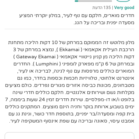
Very good
|
135 הדעת
חדרים מוארים, חלקם עם נוף לעיר, במלון יוקרתי המציע
מסעדה יפנית ובריכה על הגג.
מלון מלוטש זה הממוקם במרחק של 10 דקות הליכה מתחנת
הרכבת העילית אקאמאי ( Ekkamai ), נמצא במרחק של 3
דקות הליכה מן קניון גייטוויי אקאמאי ( Gateway Ekamai )
ובמרחק של 6 ק"מ מפארק לומפיני ( Lumphini ). החדרים
המוארים כוללים מרפסות עם נוף לגינה, לבריכה או לעיר,
אינטרנט אלחוטי, טלוויזיות חכמות וכספות בחדר, כמו גם
מטבחונים, מכונות כביסה אזורים מגורים נפרדים. כולם מציעים
מקלחות גשם ושירותים אלגנטיים. חלקם כוללים חדרי שינה
בלופט ו/או דו-מפלסיים. שירות חדרים זמין 24 שעות ביממה, 7
ימים בשבוע.ארוחת בוקר וחניה הינם מוצעים. המתקנים כוללים
בית קפה ומסעדה/בר יפניים, בתוספת חדר כושר, וגינת גג עם
אמבט עיסוי, סאונה ובריכה עם שפת אינסוף המשקיפה לעיר.