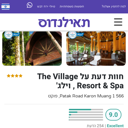
למה להזמין אצלנו?
חופשות משפחתיות
טיולי ירח דבש
חוות דעת על The Village
Resort & Spa , וילג'
566 1 Patak Road Karon Muang, פוקט
9.0
Excellent
|
254 הדעת