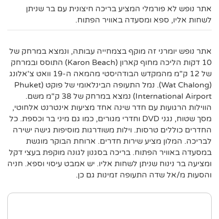
אתר נופש לא פורמלי המציע בריכה חיצונית עם בר שניתן
לשחות אליו, ספא ומסעדה באוויר הפתוח.
אתר נופש יומרני זה מוקף בצמחייה עבותה, ונמצא במרחק של
10 דקות הליכה מחוף קארון (Karon Beach) התוסס ובמרחק
של 12 ק"מ מהמקדש הבודהיסטי מהמאה ה-19 וואט צ'אלונג
(Wat Chalong). נמל התעופה הבינלאומי של פוקט (Phuket
International Airport) נמצא במרחק של 38 ק"מ משם.
הווילות הרגועות עם חדר שינה אחד מציעות אינטרנט אלחוטי,
מסך שטוח, נגני DVD וחדרי מגורים, כמו גם מיני בר וכספת. כל
החדרים כוללים טרסות. וילות משודרגות מוסיפות גישה ישירה
לבריכה. המלון מציע שירות חדרים. ארוחת הבוקר מוגשת
במסעדה באוויר הפתוח. בריכה בסגנון לגונה מוקפת בעצי דקל
ומציעה בר נינוח שניתן לשחות אליו. יש אמבט עיסוי וספא. חניה
והסעות מ/אל שדה התעופה זמינות גם כן.