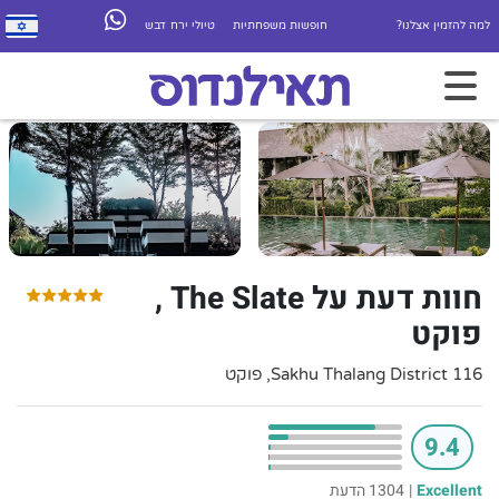
למה להזמין אצלנו?
חופשות משפחתיות
טיולי ירח דבש
חוות דעת על The Slate ,
פוקט
116 Sakhu Thalang District, פוקט
9.4
Excellent
|
1304 הדעת