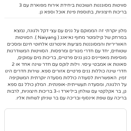
סוויטות מסוגננות השוכנות ביחידת אירוח מפוארת עם 3
בריכות חיצוניות, בתוספת פינת אוכל וספא גן.
מלון יוקרתי זה הממוקם על גנים עם עצי דקל ולגונה, נמצא
במרחק של קילומטר מחוף נאיאנג ( Naiyang ). הסוויטות
האווריריות והמסוגננות מציעות אינטרנט אלחוטי חינם ומסכים
שטוחים, יחד עם חדרי מגורים ומרפסות. הסוויטות המשודרגות
מוסיפות מאפיינים כגון גנים פרטיים, בריכות מים עמוקים,
סאונות או אמבטי עיסוי. וילות לוקס עם חדר שינה אחד או 2
חדרי שינה כוללות גנים פרטיים אזורים ספא. שירות חדרים הינו
זמין. האפשרויות לסעודה כוללות מסעדה יוקרתית המשקיפה
על הלגונה, ומסעדה תעשייתית-אופנתית. המלון כולל גם ספא
גן, בר אקלקטי עם שולחן ביליארד ו-3 בריכות חיצוניות, לרבות
בריכה עם שפת אינסוף ובריכה עם בר שניתן לשחות אליו.