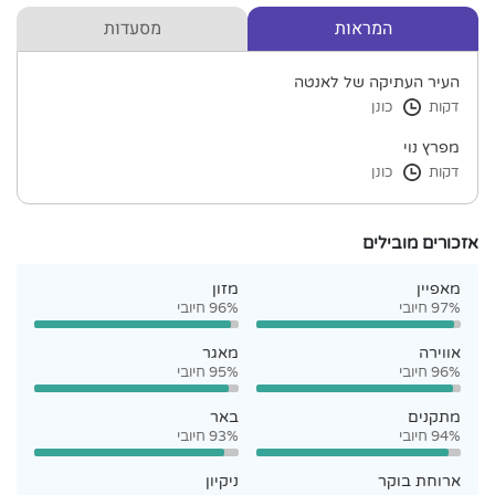
המראות
מסעדות
העיר העתיקה של לאנטה
דקות
כונן
מפרץ נוי
דקות
כונן
אזכורים מובילים
מאפיין
מזון
97% חיובי
96% חיובי
אווירה
מאגר
96% חיובי
95% חיובי
מתקנים
באר
94% חיובי
93% חיובי
ארוחת בוקר
ניקיון