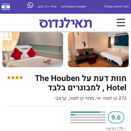
למה להזמין אצלנו?
חופשות משפחתיות
טיולי ירח דבש
חוות דעת על The Houben
Hotel , למבוגרים בלבד
272 קו לנטה יאי, מחוז קו לנטה, קראבי
9.6
|
170 הדעת