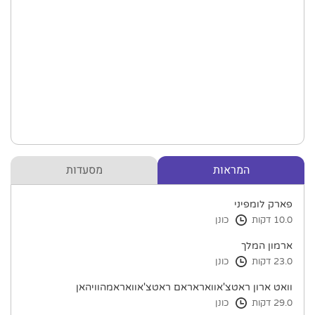
המראות
מסעדות
פארק לומפיני
10.0 דקות
כונן
ארמון המלך
23.0 דקות
כונן
וואט ארון ראטצ'אוואראראם ראטצ'אוואראמהוויהאן
29.0 דקות
כונן