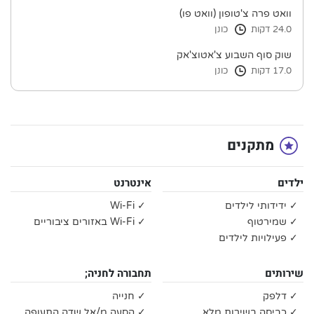
וואט פרה צ'טופון (וואט פו)
24.0 דקות
כונן
שוק סוף השבוע צ'אטוצ'אק
17.0 דקות
כונן
מתקנים
ילדים
אינטרנט
✓ ידידותי לילדים
✓ Wi-Fi
✓ שמירטוף
✓ Wi-Fi באזורים ציבוריים
✓ פעילויות לילדים
שירותים
תחבורה לחניה;
✓ דלפק
✓ חנייה
✓ כביסה בשירות מלא
✓ הסעה מ/אל שדה התעופה