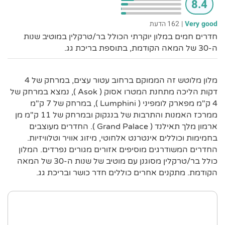
8.4
Very good
|
162 הדעת
חדרים חמים במלון יוקרתי הכולל בר/טרקלין במוטיב שנות
ה-30 של המאה הקודמת, בתוספת בריכת גג.
מלון מלוטש זה הממוקם ברחוב עטור עצים, במרחק של 4
דקות הליכה מתחנת המטרו אסוק ( Asok ), נמצא במרחק של
4 ק"מ מפארק לומפיני ( Lumphini ), במרחק של 7 ק"מ
ממרכז האמנות והתרבות של בנגקוק ובמרחק של 11 ק"מ מן
ארמון מלך תאילנד ( Grand Palace ). החדרים מעוצבים
בחמימות וכוללים אינטרנט אלחוטי, מיזוג אוויר וטלוויזיות.
החדרים המשודרגים מוסיפים אזורים מגורים נפרדים. המלון
כולל בר/טרקלין מסוגנן עם מוטיב של שנות ה-30 של המאה
הקודמת. מתקנים אחרים כוללים חדר כושר ובריכת גג.