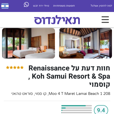
למה להזמין אצלנו?
חופשות משפחתיות
טיולי ירח דבש
חוות דעת על Renaissance
Koh Samui Resort & Spa ,
קוסמוי
208 1 Moo 4 T Maret Lamai Beach, קו סמוי, סוראט טהאני
9.4