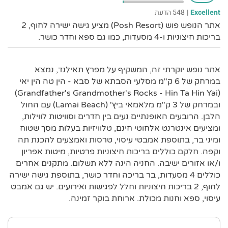
Excellent
|
548 הדעת
אתר הנופש פוש (Posh Resort) מציע גישה ישירה לחוף, 2
בריכות חיצוניות ו-4 מסעדות, כמו גם ספא וחדר כושר.
אתר נופש יוקרתי זה, המשקיף על מפרץ תאילנד, נמצא
במרחק של 6 ק"מ מסלעי הסבתא של סבא - הין טה הין יאי
(Grandfather's Grandmother's Rocks - Hin Ta Hin Yai)
ובמרחק של 3 ק"מ מלאמאי ביץ' (Lamai Beach) עם החול
הלבן. הרובעים האופנתיים נעים בין חדרים וסוויטות לווילות,
ומציעים אינטרנט אלחוטי חינם, טלוויזיות בעלות מסך שטוח
ומיני בר, בתוספת אמבטי עיסוי, טרסות ואמצעים להכנת תה
וקפה. חלקם כוללים בריכות חיצוניות פרטיות, מיטות אפריון
ו/או אזורים ישיבה. החניה הינה ללא תשלום. מתקנים אחרים
כוללים 4 מסעדות, בר בריכה וחדר כושר, בתוספת גישה ישירה
לחוף, 2 בריכות חיצוניות וחלל לפגישות ואירועים. יש גם אמבט
עיסוי, ספא וחנות מכולת. ארוחת בוקר זמינה.