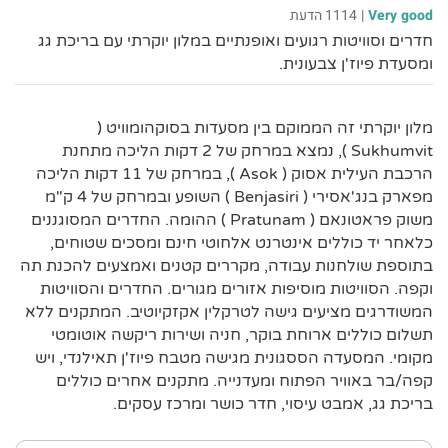
Very good
|
1114 הדעת
חדרים וסוויטות רגועים ואופנתיים במלון יוקרתי עם בריכת גג
ומסעדת פיוז'ן צבעונית.
מלון יוקרתי זה הממוקם בין מסעדות בסוקהומוויט (
Sukhumvit ), נמצא במרחק של 2 דקות הליכה מתחנת
הרכבת העילית אסוק ( Asok ), במרחק של 11 דקות הליכה
מפארק בנג'אסירי ( Benjasiri ) השופע ובמרחק של 4 ק"מ
משוק פראטונאם ( Pratunam ) ההומה. החדרים המסוגננים
כלאחר יד כוללים אינטרנט אלחוטי חינם ומסכים שטוחים,
בתוספת שולחנות עבודה, מקררים קטנים ואמצעים להכנת תה
וקפה. הסוויטות מוסיפות אזורים מגורים. החדרים והסוויטות
המשודרגים מציעים גישה לטרקלין אקזקיוטיב. המתקנים ללא
תשלום כוללים ארוחת בוקר, חניה ושירות ריקשה אוטומטי
מקומי. המסעדה הססגונית מגישה מטבח פיוז'ן תאילנדי, ויש
קפה/בר באוויר הפתוח ומעדנייה. מתקנים אחרים כוללים
בריכת גג, אמבט עיסוי, חדר כושר ומרכז עסקים.