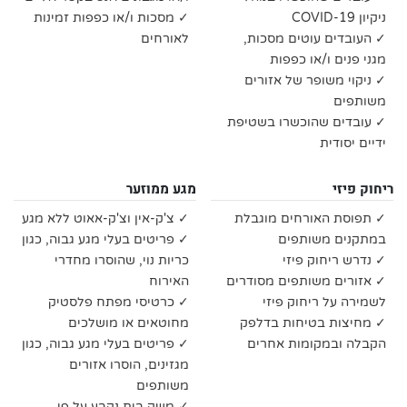
ניקיון COVID-19
✓ מסכות ו/או כפפות זמינות
✓ העובדים עוטים מסכות,
לאורחים
מגני פנים ו/או כפפות
✓ ניקוי משופר של אזורים
משותפים
✓ עובדים שהוכשרו בשטיפת
ידיים יסודית
ריחוק פיזי
מגע ממוזער
✓ תפוסת האורחים מוגבלת
✓ צ'ק-אין וצ'ק-אאוט ללא מגע
במתקנים משותפים
✓ פריטים בעלי מגע גבוה, כגון
✓ נדרש ריחוק פיזי
כריות נוי, שהוסרו מחדרי
✓ אזורים משותפים מסודרים
האירוח
לשמירה על ריחוק פיזי
✓ כרטיסי מפתח פלסטיק
✓ מחיצות בטיחות בדלפק
מחוטאים או מושלכים
הקבלה ובמקומות אחרים
✓ פריטים בעלי מגע גבוה, כגון
מגזינים, הוסרו אזורים
משותפים
✓ משק בית נקבע על פי