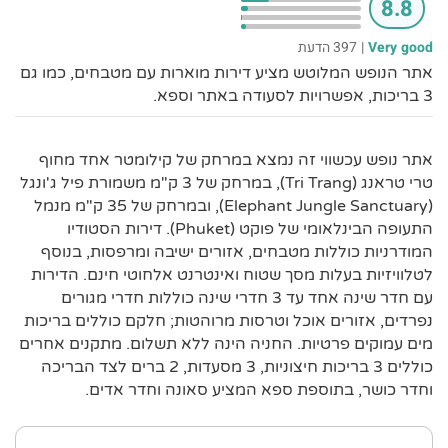
8.8
Very good
|
397 הדעת
אתר הנופש המלוטש מציע דירות מוארות עם מטבחים, כמו גם
3 בריכות, אפשרויות לסעודה באתר וספא.
אתר נופש עכשווי זה נמצא במרחק של קילומטר אחד מחוף
טרי טראנג (Tri Trang), במרחק של 3 ק"מ משמורת פיל ג'ונגל
(Elephant Jungle Sanctuary), ובמרחק של 35 ק"מ מנמל
התעופה הבינלאומי של פוקט (Phuket). דירות הסטודיו
המודרניות כוללות מטבחים, אזורים ישיבה ומרפסות, בנוסף
לטלוויזיות בעלות מסך שטוח ואינטרנט אלחוטי חינם. הדירות
עם חדר שינה אחד עד 3 חדרי שינה כוללות חדרי מגורים
נפרדים, אזורים אוכל וטרסות מרוהטות; חלקם כוללים בריכות
מים עמוקים פרטיות. החניה הינה ללא תשלום. מתקנים אחרים
כוללים 3 בריכות חיצוניות, 3 מסעדות, 2 ברים לצד הבריכה
וחדר כושר, בתוספת ספא המציע סאונה וחדר אדים.