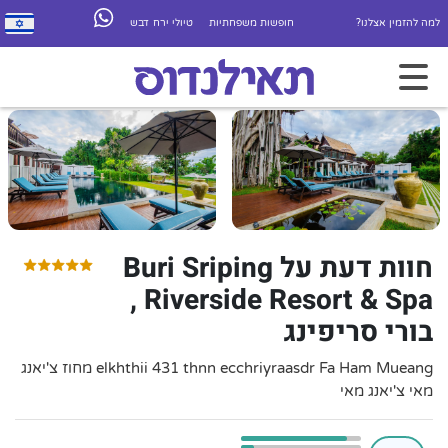
למה להזמין אצלנו?
חופשות משפחתיות
טיולי ירח דבש
חוות דעת על Buri Sriping
Riverside Resort & Spa ,
בורי סריפינג
elkhthii 431 thnn ecchriyraasdr Fa Ham Mueang מחוז צ'יאנג
מאי צ'יאנג מאי