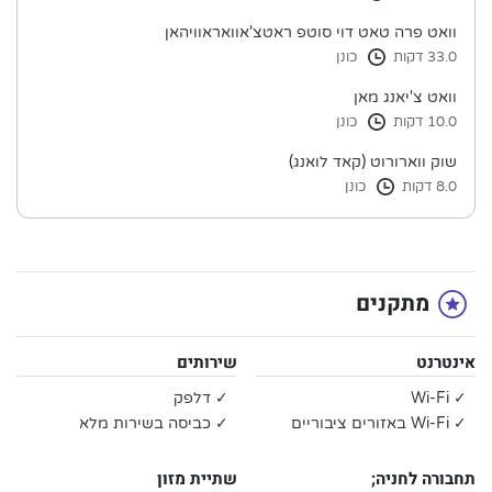
וואט פרה טאט דוי סוטפ ראטצ'אוואראוויהאן
33.0 דקות
כונן
וואט צ'יאנג מאן
10.0 דקות
כונן
שוק ווארורוט (קאד לואנג)
8.0 דקות
כונן
מתקנים
אינטרנט
שירותים
✓ Wi-Fi
✓ דלפק
✓ Wi-Fi באזורים ציבוריים
✓ כביסה בשירות מלא
תחבורה לחניה;
שתיית מזון