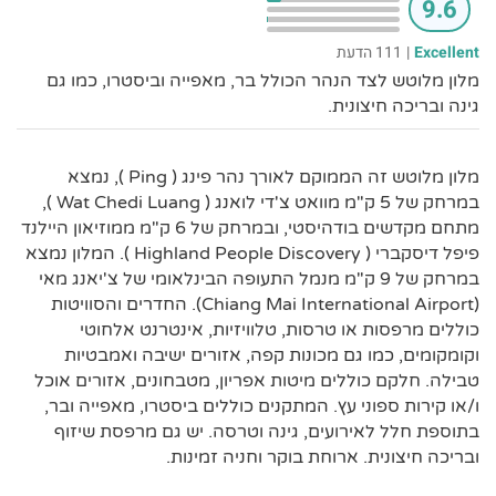
9.6
Excellent
|
111 הדעת
מלון מלוטש לצד הנהר הכולל בר, מאפייה וביסטרו, כמו גם
גינה ובריכה חיצונית.
מלון מלוטש זה הממוקם לאורך נהר פינג ( Ping ), נמצא
במרחק של 5 ק"מ מוואט צ'די לואנג ( Wat Chedi Luang ),
מתחם מקדשים בודהיסטי, ובמרחק של 6 ק"מ ממוזיאון היילנד
פיפל דיסקברי ( Highland People Discovery ). המלון נמצא
במרחק של 9 ק"מ מנמל התעופה הבינלאומי של צ'יאנג מאי
(Chiang Mai International Airport). החדרים והסוויטות
כוללים מרפסות או טרסות, טלוויזיות, אינטרנט אלחוטי
וקומקומים, כמו גם מכונות קפה, אזורים ישיבה ואמבטיות
טבילה. חלקם כוללים מיטות אפריון, מטבחונים, אזורים אוכל
ו/או קירות ספוני עץ. המתקנים כוללים ביסטרו, מאפייה ובר,
בתוספת חלל לאירועים, גינה וטרסה. יש גם מרפסת שיזוף
ובריכה חיצונית. ארוחת בוקר וחניה זמינות.