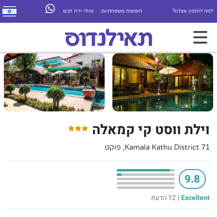
למה להזמין אצלנו?
חופשות משפחתיות
טיולי ירח דבש
וילת ווסט קי קמאלה
71 Kamala Kathu District, פוקט
9.8
Excellent
|
12 הדעת