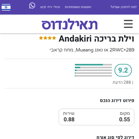
למה להזמין אצלנו?
חופשות משפחתיות
טיולי ירח דבש
וילת בריכה Andakiri
2RWC+289 או נאנג Mueang, מחוז קראבי
9.2
|
288 הדעת
פירוט דירוג הנכס
מקום
שירות
0.88
0.55
דירוג לפי סוג אורח