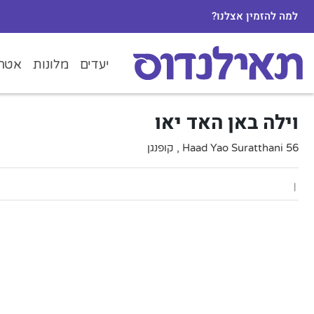
למה להזמין אצלנו?
יעדים
מלונות
אטרק
וילה באן האד יאו
56 Haad Yao Suratthani , קופנגן
|