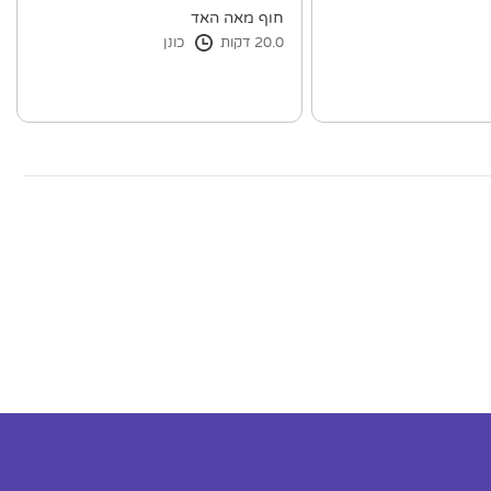
חוף מאה האד
20.0 דקות
כונן