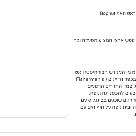
22 1 Moo 4 Big Buddha Beach Bophut Bangrak Koh Samui סוראט תאני Bophut
 נופש ארצי המציע מסעדה ובר
ש נינוח זה הממוקם על חוף הים, נמצא במרחק של 2 ק"מ מן המקדש הבודהיסטי וואט
פרה יאי ( Wat Phra Yai ), במרחק של 3 ק"מ מן הקניות והאוכל בכפר הדייגים ( Fisherman's
5 ק"מ מחוף צ'אוונג ( Chaweng ) התוסס. צמד החדרים הרגועים
לוויזיות ונגני DVD, בתוספת אמצעים להכנת תה וקפה.
דרגים שוכנים בבונגלוס עם
ה ובית קפה על חוף הים עם
.