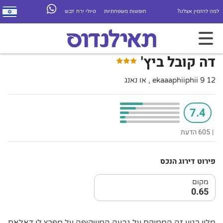
למה להזמין אצלנו?
חופשות משפחתיות
טיולי ירח דבש
דה קובל ביץ'
ekaaaphiiphii 9 12 , או נאנג
7.4
|
605 הדעת
פירוט דירוג הנכס
מקום
0.65
מלון רגוע זה הממוקם על גבעה המשקיפה על מפרץ לו דאלאם