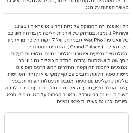
חדרים מסוגננים, חלקם עם נוף לנהר, במלון אלגנטי המציע בר
באוויר הפתוח על הגג.
מלון אופנתי זה הממוקם על גדות נהר צ'או פראיה ( Chao
Phraya ), נמצא במרחק של 4 דקות הליכה מן בודהה השוכב
של וואט פו ( Wat Pho ) ובמרחק של 7 דקות הליכה מן ארמון
מלך תאילנד ( Grand Palace ). החדרים המסוגננים
והאלגנטיים מציעים אינטרנט אלחוטי חינם, טלוויזיות בעלות
מסך שטוח ושולחנות עבודה. החדרים כוללים גם מיני בר
ואמצעים להכנת תה וקפה. החדרים המשודרגים מוסיפים
מיטות ספה וחלונות רחבים עם נוף למקדש או לנהר. הסוויטות
כוללות טרקלינים עם ספות ואמבטיות עגולות העומדות בפני
עצמן. המלון מציע מסעדה אלגנטית מול הנהר עם קירות לבנים
חשופות. יש גם בר וטרקלין באוויר הפתוח על הגג. טיפולי ספא
וסיורים, כמו גם פעילויות פנאי זמינים.