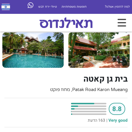
למה להזמין אצלנו?
חופשות משפחתיות
טיולי ירח דבש
בית גן קאטה
Patak Road Karon Mueang, מחוז פוקט
8.8
Very good
|
163 הדעת