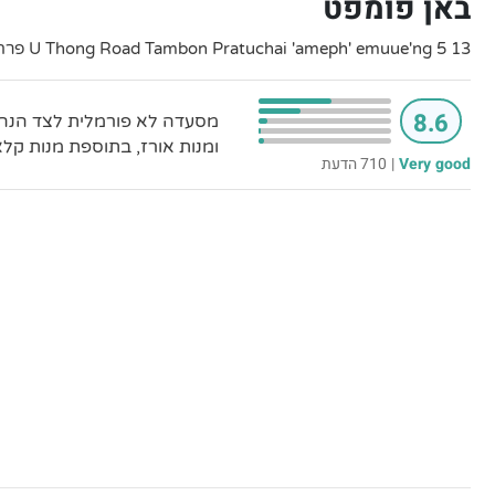
באן פומפט
13 5 U Thong Road Tambon Pratuchai 'ameph' emuue'ng פרה נאקון סי איוטאיה
8.6
מסעדה לא פורמלית לצד הנהר
ומנות אורז, בתוספת מנות קל
Very good
|
710 הדעת