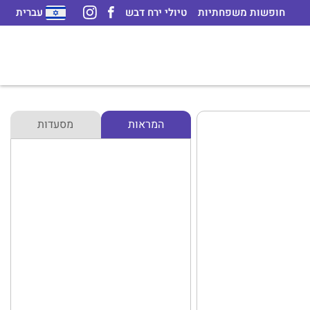
חופשות משפחתיות
טיולי ירח דבש
עברית
המראות
מסעדות