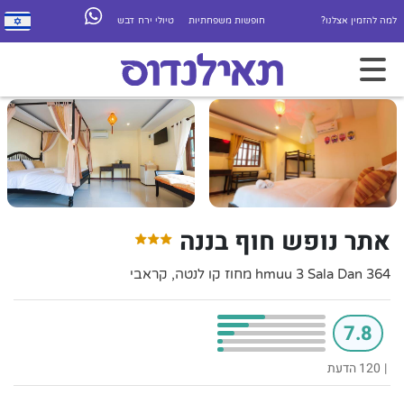
למה להזמין אצלנו?
חופשות משפחתיות
טיולי ירח דבש
אתר נופש חוף בננה
364 hmuu 3 Sala Dan מחוז קו לנטה, קראבי
7.8
|
120 הדעת