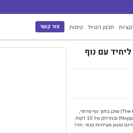
צור קשר
ציות
תכנון הטיול
טיסות
The Krabi F – חדר ליחיד עם נוף
מקום האירוח קראבי פורסט הומסטיי (The Krabi Forest Homestay) שוכן בתוך נוף טרופי,
במרחק של 5 דקות הליכה מחוף נופאראט טהארה (Nopparat Thara) ובמרחק של 10 דקות
רנט אלחוטי חינם ומגוון פעילויות פנאי. חדר