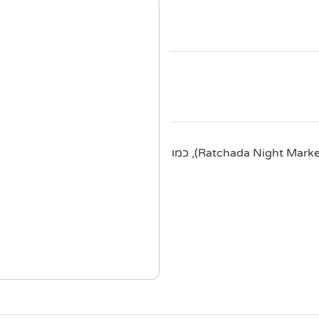
אזור תוסס עם מזכרות, חטיפים וברים בשוק הלילה ראצ'אדה (Ratchada Night Market), כמו