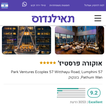
למה להזמין אצלנו?
חופשות משפחתיות
טיולי ירח דבש
אוקורה פרסטיז'
57 Park Ventures Ecoplex 57 Witthayu Road, Lumphini
Pathum Wan, בנגקוק
9.2
Excellent
|
3053 הדעת