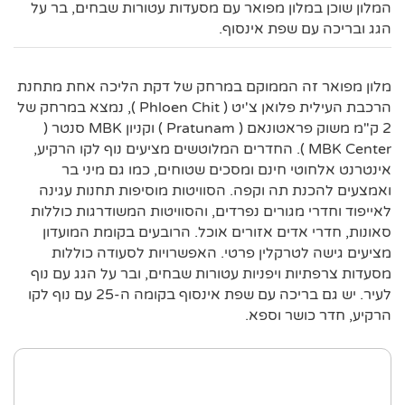
המלון שוכן במלון מפואר עם מסעדות עטורות שבחים, בר על
הגג ובריכה עם שפת אינסוף.
מלון מפואר זה הממוקם במרחק של דקת הליכה אחת מתחנת
הרכבת העילית פלואן צ'יט ( Phloen Chit ), נמצא במרחק של
2 ק"מ משוק פראטונאם ( Pratunam ) וקניון MBK סנטר (
MBK Center ). החדרים המלוטשים מציעים נוף לקו הרקיע,
אינטרנט אלחוטי חינם ומסכים שטוחים, כמו גם מיני בר
ואמצעים להכנת תה וקפה. הסוויטות מוסיפות תחנות עגינה
לאייפוד וחדרי מגורים נפרדים, והסוויטות המשודרגות כוללות
סאונות, חדרי אדים אזורים אוכל. הרובעים בקומת המועדון
מציעים גישה לטרקלין פרטי. האפשרויות לסעודה כוללות
מסעדות צרפתיות ויפניות עטורות שבחים, ובר על הגג עם נוף
לעיר. יש גם בריכה עם שפת אינסוף בקומה ה-25 עם נוף לקו
הרקיע, חדר כושר וספא.