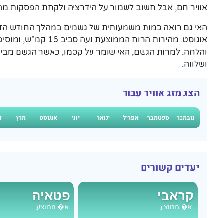
אוויר חם, אבל חשוב לשמור על הידרציה ולקחת הפסקות מ
אוגוסט. מהירות הרוח הממו
והלחה. למרות הגשם, האי שומר על קסמו, כאשר הגשם מביא
ושלווה.
הצג מזג אוויר עבור
נובמבר
ספטמבר
אפריל
ינואר
יוני
אוגוסט
מרץ
ד
יעדים קשורים
קראבי
פטאיה
א�
ממוצע
א�
ממוצע