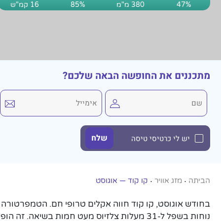
47%
380 מ"מ
85%
16 קמ"ש
מתכננים את החופשה הבאה שלכם?
יש לי כרטיסי טיסה
הביתה
מזג אוויר
קו קוד — אוגוסט
•
•
נוחות בשפל ל-31 מעלות צלזיוס מעט חמות בשיאה. 