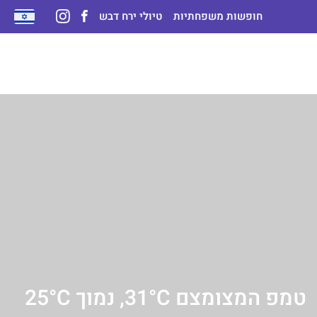
חופשות משפחתיות
טיולי ירח דבש
טמפ המצומצם 31°C, נמוך 25°C