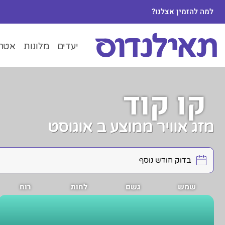
למה להזמין אצלנו?
יעדים
מלונות
אטרק
קו קוד
מזג אוויר ממוצע ב אוגוסט
שמש
גשם
לחות
רוח