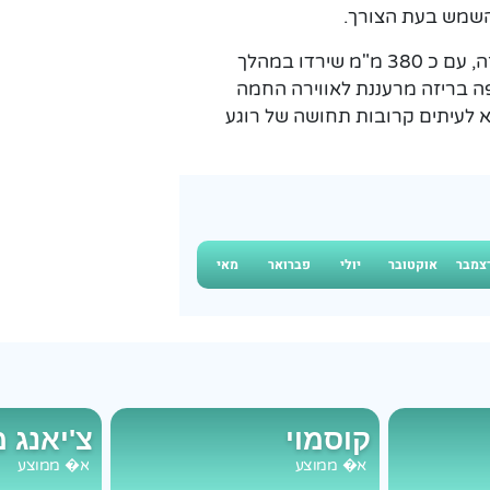
השמש בעת הצורך.
האי גם רואה כמות משמעותית של גשמים במהלך החודש הזה, עם כ 380 מ"מ שירדו במהלך
צעת נעה סביב 16 קמ"ש, ומוסיפה בריזה מרעננת לאווירה החמה
 לעיתים קרובות תחושה של רוגע
צמבר
אוקטובר
יולי
פברואר
מאי
קוסמוי
צ'יאנג 
א�
ממוצע
א�
ממוצע