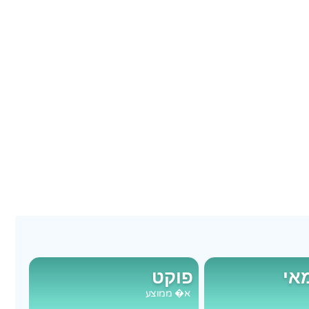
מאי
פוקט
א�
ממוצע