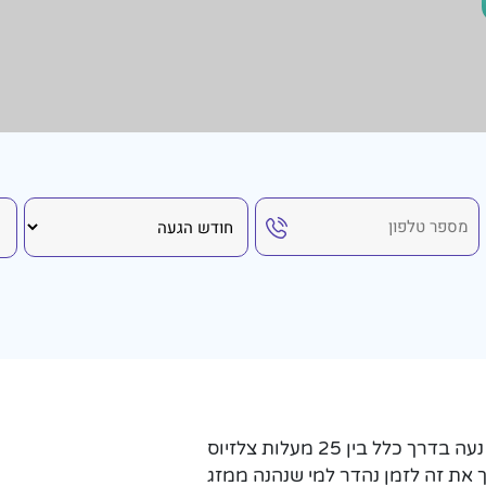
בחודש אוגוסט, קו קוד חווה אקלים טרופי חם. הטמפרטורה נעה בדרך כלל בין 25 מעלות צלזיוס
זה הופך את זה לזמן נהדר למי שנהנה ממזג