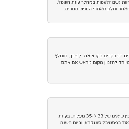
וות גשם זלעפות במהלך עונת השפל.
 מאחר וחלק מאתרי הנופש סגורים.
 המבקרים בקו צ'אנג. לפיכך, מומלץ
במיוחד להזמין מקום מראש אם אתם
עונת המעבר של מרץ ואפריל מביאה איתה חום לוהט שנע בין שיאים של 33 ל-35 מעלות. בעונת
וד בפסטיבל סונגקראן וביום השנה