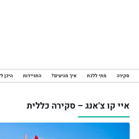
סקירה
מתי ללכת
איך מגיעים?
התניידות
היכן לל
איי קו צ'אנג – סקירה כללית