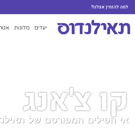
למה להזמין אצלנו?
יעדים
מלונות
אטרק
קו צ'אנג
אי הפילים המפורסם של תאילנד