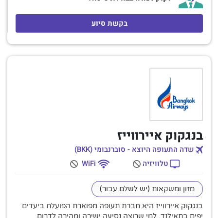
בקשת סיוע
בנגקוק איירווייז
שדה התעופה היוצא - סוברנבומי (BKK)
טלוויזיה
WiFi
מזון ומשקאות (יש לשלם עבור)
בנגקוק איירווייז היא חברת תעופה מפוארת הפועלת ביעדים
יפים בתאילנד. למי שרוצה נסיעה ישירה ומהירה לדרום