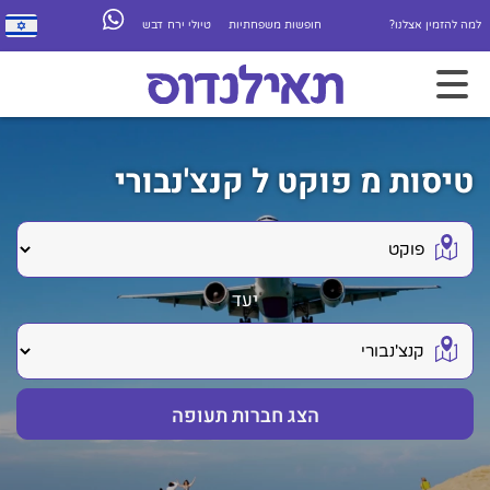
למה להזמין אצלנו?
חופשות משפחתיות
טיולי ירח דבש
טיסות מ פוקט ל קנצ'נבורי
יעד
הצג חברות תעופה